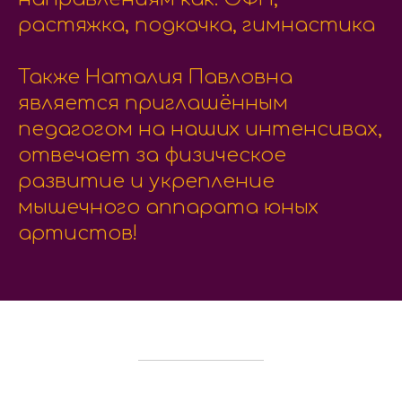
растяжка, подкачка, гимнастика
Также Наталия Павловна
является приглашённым
педагогом на наших интенсивах,
отвечает за физическое
развитие и укрепление
мышечного аппарата юных
артистов!