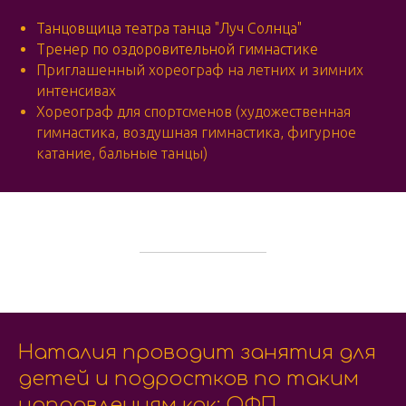
Танцовщица театра танца "Луч Солнца"
Тренер по оздоровительной гимнастике
Приглашенный хореограф на летних и зимних
интенсивах
Хореограф для спортсменов (художественная
гимнастика, воздушная гимнастика, фигурное
катание, бальные танцы)
Наталия проводит занятия для
детей и подростков по таким
направлениям как: ОФП,